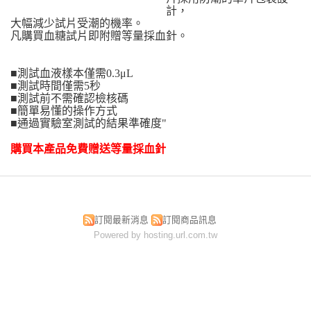
計，
大幅減少試片受潮的機率。
凡購買血糖試片即附贈等量採血針。
■測試血液樣本僅需0.3μL
■測試時間僅需5秒
■測試前不需確認檢核碼
■簡單易懂的操作方式
■通過實驗室測試的結果準確度"
購買本產品免費贈送等量採血針
訂閱最新消息
訂閱商品訊息
Powered by hosting.url.com.tw